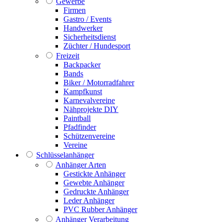
Gewerbe
Firmen
Gastro / Events
Handwerker
Sicherheitsdienst
Züchter / Hundesport
Freizeit
Backpacker
Bands
Biker / Motorradfahrer
Kampfkunst
Karnevalvereine
Nähprojekte DIY
Paintball
Pfadfinder
Schützenvereine
Vereine
Schlüsselanhänger
Anhänger Arten
Gestickte Anhänger
Gewebte Anhänger
Gedruckte Anhänger
Leder Anhänger
PVC Rubber Anhänger
Anhänger Verarbeitung