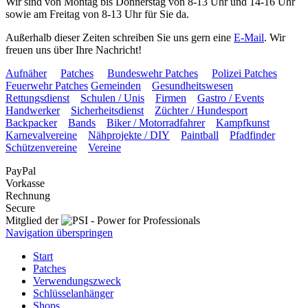
Wir sind von Montag bis Donnerstag von 8-13 Uhr und 14-16 Uhr
sowie am Freitag von 8-13 Uhr für Sie da.
Außerhalb dieser Zeiten schreiben Sie uns gern eine
E-Mail
. Wir
freuen uns über Ihre Nachricht!
Aufnäher
Patches
Bundeswehr Patches
Polizei Patches
Feuerwehr Patches
Gemeinden
Gesundheitswesen
Rettungsdienst
Schulen / Unis
Firmen
Gastro / Events
Handwerker
Sicherheitsdienst
Züchter / Hundesport
Backpacker
Bands
Biker / Motorradfahrer
Kampfkunst
Karnevalvereine
Nähprojekte / DIY
Paintball
Pfadfinder
Schützenvereine
Vereine
PayPal
Vorkasse
Rechnung
Secure
Mitglied der
Navigation überspringen
Start
Patches
Verwendungszweck
Schlüsselanhänger
Shops