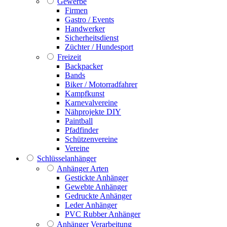
Gewerbe
Firmen
Gastro / Events
Handwerker
Sicherheitsdienst
Züchter / Hundesport
Freizeit
Backpacker
Bands
Biker / Motorradfahrer
Kampfkunst
Karnevalvereine
Nähprojekte DIY
Paintball
Pfadfinder
Schützenvereine
Vereine
Schlüsselanhänger
Anhänger Arten
Gestickte Anhänger
Gewebte Anhänger
Gedruckte Anhänger
Leder Anhänger
PVC Rubber Anhänger
Anhänger Verarbeitung