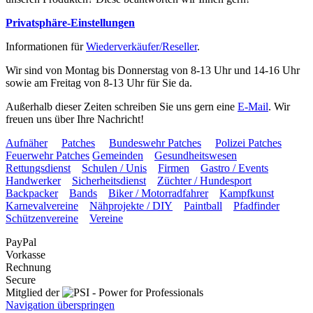
Privatsphäre-Einstellungen
Informationen für
Wiederverkäufer/Reseller
.
Wir sind von Montag bis Donnerstag von 8-13 Uhr und 14-16 Uhr
sowie am Freitag von 8-13 Uhr für Sie da.
Außerhalb dieser Zeiten schreiben Sie uns gern eine
E-Mail
. Wir
freuen uns über Ihre Nachricht!
Aufnäher
Patches
Bundeswehr Patches
Polizei Patches
Feuerwehr Patches
Gemeinden
Gesundheitswesen
Rettungsdienst
Schulen / Unis
Firmen
Gastro / Events
Handwerker
Sicherheitsdienst
Züchter / Hundesport
Backpacker
Bands
Biker / Motorradfahrer
Kampfkunst
Karnevalvereine
Nähprojekte / DIY
Paintball
Pfadfinder
Schützenvereine
Vereine
PayPal
Vorkasse
Rechnung
Secure
Mitglied der
Navigation überspringen