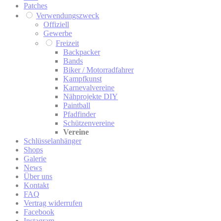
Patches
Verwendungszweck
Offiziell
Gewerbe
Freizeit
Backpacker
Bands
Biker / Motorradfahrer
Kampfkunst
Karnevalvereine
Nähprojekte DIY
Paintball
Pfadfinder
Schützenvereine
Vereine
Schlüsselanhänger
Shops
Galerie
News
Über uns
Kontakt
FAQ
Vertrag widerrufen
Facebook
Instagram