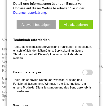
Farbe, Form und Größe frei wählbar
Detaillierte Informationen über den Einsatz von
hochwertige und beste Qualitätsgarne und Stoffe
Cookies auf dieser Webseite erhalten Sie in der
auf Wunsch auch Metallic-Garn, Reflektgarn oder Neongarn
Datenschutzerklärung
.
auch zum Aufbügeln lieferbar
Klettfläche einfach oder doppelt wählbar
Auswahl bestätigen
Alle akzeptieren
Technisch erforderlich
Vereinslogo Patches in Top-Qualität hier kaufen
Tools, die wesentliche Services und Funktionen ermöglichen,
Ehrenwort! Bei uns erhalten Sie 1A-Qualität, 1A-Service und vor
einschließlich Identitätsprüfung, Servicekontinuität und
allem 1A-Kreativität. Wie immer Ihr Emblem auch aussehen mag –
Standortsicherheit. Diese Option kann nicht abgelehnt
wir verwandeln es in einen Vereins- Aufnäher ganz nach Ihren
werden.
Vorstellungen. Traditionell, sportiv oder ausgefallen, wir von 1A
Patches setzen Ihre Wünsche um. Das gilt auch für Namenspatches,
Rückennummern und Labels für Sportkleidung.
Besucheranalyse
Unser Extratipp für Kassenwart & Co.:
Mit unseren
Tools, die anonyme Daten über Website-Nutzung und -
hochwertigen attraktiven Patches als Merchandisingartikel erhöhen
Funktionalität sammeln. Wir nutzen die Erkenntnisse, um
Sie nicht nur die Bindung der Vereins-Mitglieder, Sie können so
unsere Produkte, Dienstleistungen und das Benutzererlebnis
auch noch zusätzliche Einnahmen für den Verein erzielen. Bei
zu verbessern.
Sportvereinen werden Vereinsabzeichen gerne auch als Geschenk
oder zum Tausch zu Wettbewerben mitgebracht.
Werbung