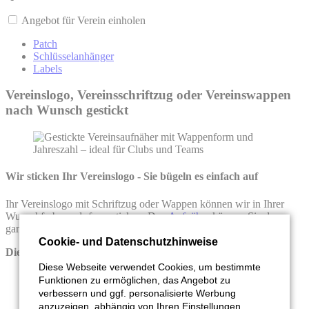
Angebot für Verein einholen
Patch
Schlüsselanhänger
Labels
Vereinslogo, Vereinsschriftzug oder Vereinswappen
nach Wunsch gestickt
Wir sticken Ihr Vereinslogo - Sie bügeln es einfach auf
Ihr Vereinslogo mit Schriftzug oder Wappen können wir in Ihrer
Wunschfarbe und -form sticken. Den
Aufnäher
können Sie dann
ganz einfach aufnähen oder aufbügeln.
Cookie- und Datenschutzhinweise
Die Vorteile unserer Vereins-Aufnäher:
Diese Webseite verwendet Cookies, um bestimmte
top Qualität zum besten Preis
Funktionen zu ermöglichen, das Angebot zu
schnelle Produktion
verbessern und ggf. personalisierte Werbung
kostenlose Lieferung schon ab 10 Stück
anzuzeigen, abhängig von Ihren Einstellungen.