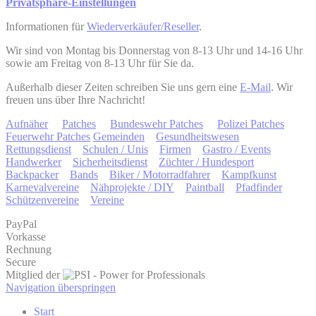
Privatsphäre-Einstellungen
Informationen für
Wiederverkäufer/Reseller
.
Wir sind von Montag bis Donnerstag von 8-13 Uhr und 14-16 Uhr
sowie am Freitag von 8-13 Uhr für Sie da.
Außerhalb dieser Zeiten schreiben Sie uns gern eine
E-Mail
. Wir
freuen uns über Ihre Nachricht!
Aufnäher
Patches
Bundeswehr Patches
Polizei Patches
Feuerwehr Patches
Gemeinden
Gesundheitswesen
Rettungsdienst
Schulen / Unis
Firmen
Gastro / Events
Handwerker
Sicherheitsdienst
Züchter / Hundesport
Backpacker
Bands
Biker / Motorradfahrer
Kampfkunst
Karnevalvereine
Nähprojekte / DIY
Paintball
Pfadfinder
Schützenvereine
Vereine
PayPal
Vorkasse
Rechnung
Secure
Mitglied der
Navigation überspringen
Start