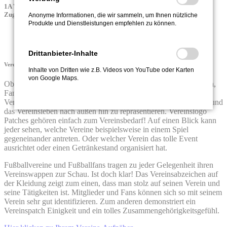
1A Vereins - Aufnäher - das besondere Erkennungszeichen für die
Zugehörigkeit
Anonyme Informationen, die wir sammeln, um Ihnen nützliche
Produkte und Dienstleistungen empfehlen zu können.
Drittanbieter-Inhalte
Vereinslogo-Aufnäher oder Vereinswappen-Aufnäher für alle Vereine
Inhalte von Dritten wie z.B. Videos von YouTube oder Karten
von Google Maps.
Ob Fußballverein, Musikverein, Karnevalsverein, Schützenverein,
Fanclub ... eines haben alle Vereine gemeinsam: Sie haben ein
Vereinsabzeichen oder Vereinslogo als Aufnäher, um den Verein und
das Vereinsleben nach außen hin zu repräsentieren. Vereinslogo
Patches gehören einfach zum Vereinsbedarf! Auf einen Blick kann
jeder sehen, welche Vereine beispielsweise in einem Spiel
gegeneinander antreten. Oder welcher Verein das tolle Event
ausrichtet oder einen Getränkestand organisiert hat.
Fußballvereine und Fußballfans tragen zu jeder Gelegenheit ihren
Vereinswappen zur Schau. Ist doch klar! Das Vereinsabzeichen auf
der Kleidung zeigt zum einen, dass man stolz auf seinen Verein und
seine Tätigkeiten ist. Mitglieder und Fans können sich so mit seinem
Verein sehr gut identifizieren. Zum anderen demonstriert ein
Vereinspatch Einigkeit und ein tolles Zusammengehörigkeitsgefühl.