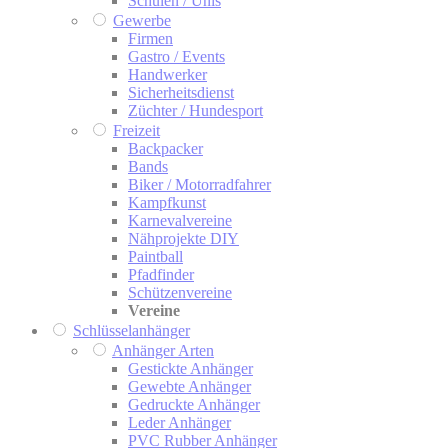
Schulen / Unis
Gewerbe
Firmen
Gastro / Events
Handwerker
Sicherheitsdienst
Züchter / Hundesport
Freizeit
Backpacker
Bands
Biker / Motorradfahrer
Kampfkunst
Karnevalvereine
Nähprojekte DIY
Paintball
Pfadfinder
Schützenvereine
Vereine
Schlüsselanhänger
Anhänger Arten
Gestickte Anhänger
Gewebte Anhänger
Gedruckte Anhänger
Leder Anhänger
PVC Rubber Anhänger