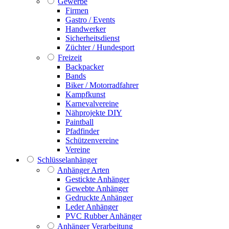
Gewerbe
Firmen
Gastro / Events
Handwerker
Sicherheitsdienst
Züchter / Hundesport
Freizeit
Backpacker
Bands
Biker / Motorradfahrer
Kampfkunst
Karnevalvereine
Nähprojekte DIY
Paintball
Pfadfinder
Schützenvereine
Vereine
Schlüsselanhänger
Anhänger Arten
Gestickte Anhänger
Gewebte Anhänger
Gedruckte Anhänger
Leder Anhänger
PVC Rubber Anhänger
Anhänger Verarbeitung