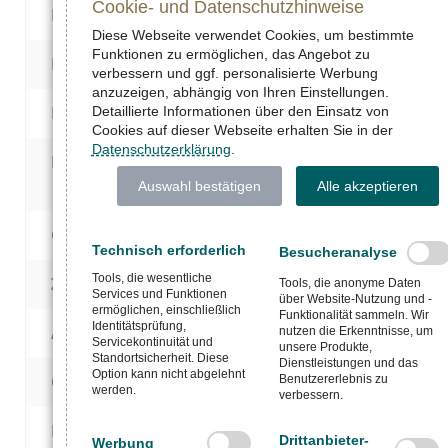
Cookie- und Datenschutzhinweise
Farbfamilie:
Rosa
Diese Webseite verwendet Cookies, um bestimmte
Funktionen zu ermöglichen, das Angebot zu
Farbzusammensetzung:
1-farbig
verbessern und ggf. personalisierte Werbung
anzuzeigen, abhängig von Ihren Einstellungen.
Hauptmaterial:
Baumwolle
Detaillierte Informationen über den Einsatz von
Cookies auf dieser Webseite erhalten Sie in der
Datenschutzerklärung
.
Materialzusammensetzung:
85% Bio-Baumwolle, 1
recyceltes Polyester
Auswahl bestätigen
Alle akzeptieren
Grammatur:
280 GSM
Technisch erforderlich
Besucheranalyse
Tools, die wesentliche
Zielgruppe:
Universell
Tools, die anonyme Daten
Services und Funktionen
über Website-Nutzung und -
ermöglichen, einschließlich
Funktionalität sammeln. Wir
Identitätsprüfung,
Alter:
Kleinkinder
nutzen die Erkenntnisse, um
Servicekontinuität und
unsere Produkte,
Standortsicherheit. Diese
Dienstleistungen und das
Option kann nicht abgelehnt
Geschlecht:
Unisex
Benutzererlebnis zu
werden.
verbessern.
Passform / Schnitt:
Medium
Drittanbieter-
Werbung