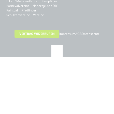
Biker / Motorradfahrer
Kampfkunst
Karnevalvereine
Nähprojekte / DIY
Paintball
Pfadfinder
Schützenvereine
Vereine
VERTRAG WIDERRUFEN
Impressum
AGB
Datenschutz