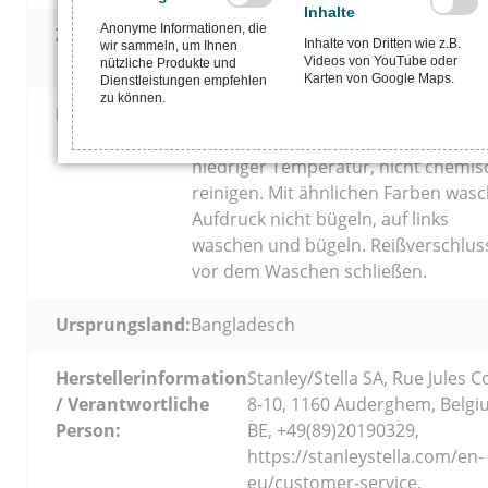
Inhalte
Anonyme Informationen, die
Zertifizierungen:
Oeko-Tex Standard 100, GOTS85,
Inhalte von Dritten wie z.B.
wir sammeln, um Ihnen
Fairwear, Vegan
Videos von YouTube oder
nützliche Produkte und
Karten von Google Maps.
Dienstleistungen empfehlen
zu können.
Pflegehinweise:
Waschen bei 30 °C, nicht bleichen, n
maschinell trocknen, bügeln bei
niedriger Temperatur, nicht chemis
reinigen. Mit ähnlichen Farben wasc
Aufdruck nicht bügeln, auf links
waschen und bügeln. Reißverschlus
vor dem Waschen schließen.
Ursprungsland:
Bangladesch
Herstellerinformation
Stanley/Stella SA, Rue Jules C
/ Verantwortliche
8-10, 1160 Auderghem, Belgi
Person:
BE, +49(89)20190329,
https://stanleystella.com/en-
eu/customer-service,