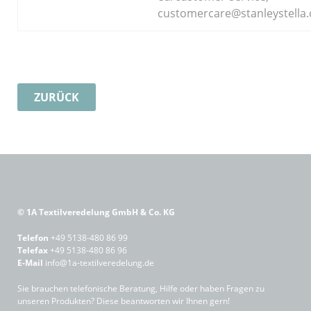
ANFRAGE
customercare@stanleystella
Bitte wählen Sie aus für welches Produkt Sie sich
interessieren:
ZURÜCK
Patches / Aufnäher
Schlüssel­anhänger
© 1A Textilveredelung GmbH & Co. KG
Telefon
+49 5138-480 86 99
Telefax
+49 5138-480 86 96
E-Mail
info@1a-textilveredelung.de
Sie brauchen telefonische Beratung, Hilfe oder haben Fragen zu
Labels
unseren Produkten? Diese beantworten wir Ihnen gern!