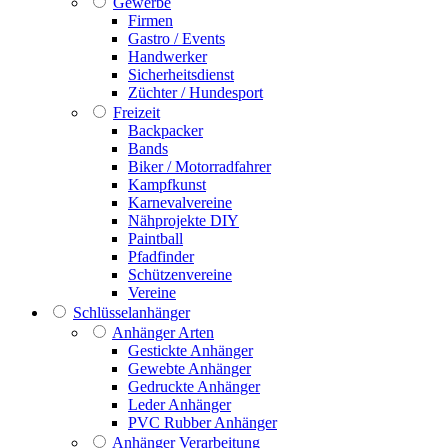
Gewerbe
Firmen
Gastro / Events
Handwerker
Sicherheitsdienst
Züchter / Hundesport
Freizeit
Backpacker
Bands
Biker / Motorradfahrer
Kampfkunst
Karnevalvereine
Nähprojekte DIY
Paintball
Pfadfinder
Schützenvereine
Vereine
Schlüsselanhänger
Anhänger Arten
Gestickte Anhänger
Gewebte Anhänger
Gedruckte Anhänger
Leder Anhänger
PVC Rubber Anhänger
Anhänger Verarbeitung