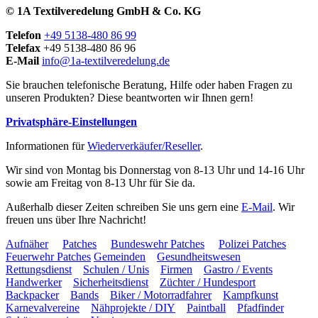
© 1A Textilveredelung GmbH & Co. KG
Telefon
+49 5138-480 86 99
Telefax
+49 5138-480 86 96
E-Mail
info@1a-textilveredelung.de
Sie brauchen telefonische Beratung, Hilfe oder haben Fragen zu
unseren Produkten? Diese beantworten wir Ihnen gern!
Privatsphäre-Einstellungen
Informationen für
Wiederverkäufer/Reseller
.
Wir sind von Montag bis Donnerstag von 8-13 Uhr und 14-16 Uhr
sowie am Freitag von 8-13 Uhr für Sie da.
Außerhalb dieser Zeiten schreiben Sie uns gern eine
E-Mail
. Wir
freuen uns über Ihre Nachricht!
Aufnäher
Patches
Bundeswehr Patches
Polizei Patches
Feuerwehr Patches
Gemeinden
Gesundheitswesen
Rettungsdienst
Schulen / Unis
Firmen
Gastro / Events
Handwerker
Sicherheitsdienst
Züchter / Hundesport
Backpacker
Bands
Biker / Motorradfahrer
Kampfkunst
Karnevalvereine
Nähprojekte / DIY
Paintball
Pfadfinder