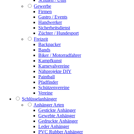
Schulen / Unis
Gewerbe
Firmen
Gastro / Events
Handwerker
Sicherheitsdienst
Züchter / Hundesport
Freizeit
Backpacker
Bands
Biker / Motorradfahrer
Kampfkunst
Karnevalvereine
Nähprojekte DIY
Paintball
Pfadfinder
Schützenvereine
Vereine
Schlüsselanhänger
Anhänger Arten
Gestickte Anhänger
Gewebte Anhänger
Gedruckte Anhänger
Leder Anhänger
PVC Rubber Anhänger