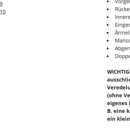
Vorge
Rück
Inner
Einge
Ärmel
Mansc
Abger
Doppe
WICHTIGE
ausschl
Veredelu
(ohne Ve
eigenes 
B. eine 
ein klei