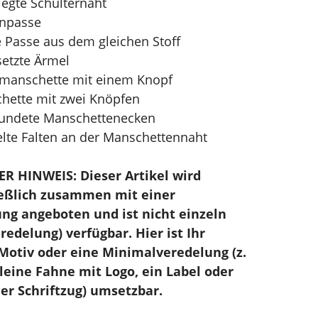
legte Schulternaht
enpasse
e Passe aus dem gleichen Stoff
setzte Ärmel
manschette mit einem Knopf
hette mit zwei Knöpfen
undete Manschettenecken
lte Falten an der Manschettennaht
R HINWEIS: Dieser Artikel wird
ießlich zusammen mit einer
ng angeboten und ist nicht einzeln
redelung) verfügbar. Hier ist Ihr
Motiv oder eine Minimalveredelung (z.
kleine Fahne mit Logo, ein Label oder
ner Schriftzug) umsetzbar.