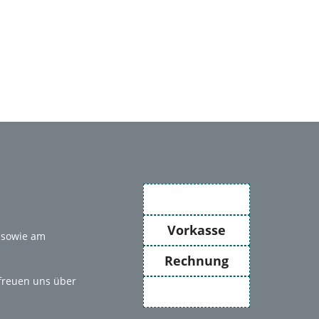
PayPal
Vorkasse
 sowie am
Rechnung
 freuen uns über
Secure