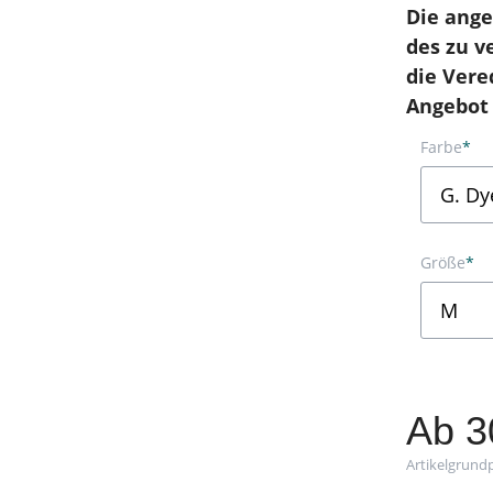
Die ange
des zu v
die Vere
Angebot 
Farbe
*
Größe
*
Ab
3
Artikelgrundp