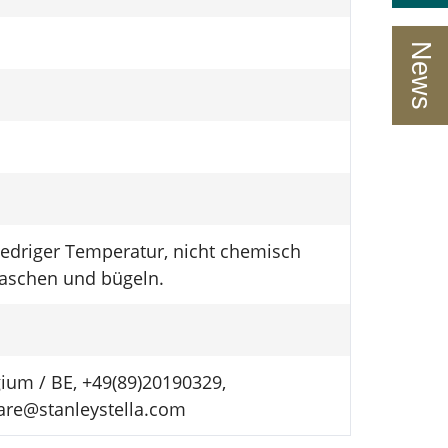
News
niedriger Temperatur, nicht chemisch
waschen und bügeln.
gium / BE, +49(89)20190329,
care@stanleystella.com