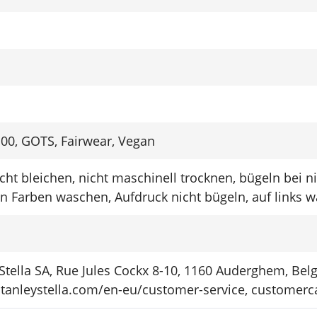
00, GOTS, Fairwear, Vegan
ANFRAGE
cht bleichen, nicht maschinell trocknen, bügeln bei 
Bitte wählen Sie aus für welches Produkt Sie sich interessieren:
en Farben waschen, Aufdruck nicht bügeln, auf links 
Stella SA, Rue Jules Cockx 8-10, 1160 Auderghem, Bel
Schlüssel­anhänger
/stanleystella.com/en-eu/customer-service, customer
Patches / Aufnäher