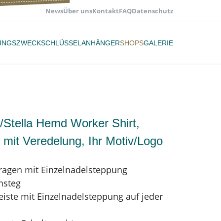
News
Über uns
Kontakt
FAQ
Datenschutz
UNGSZWECK
SCHLÜSSELANHÄNGER
SHOPS
GALERIE
/Stella Hemd Worker Shirt,
 mit Veredelung, Ihr Motiv/Logo
kragen mit Einzelnadelsteppung
nsteg
eiste mit Einzelnadelsteppung auf jeder