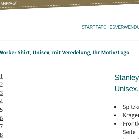
ANFRAGE
START
PATCHES
VERWEND
orker Shirt, Unisex, mit Veredelung, Ihr Motiv/Logo
Stanley
Unisex,
Spitz
Krage
Frontl
Seite