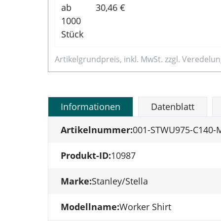
ab
30,46
€
1000
Stück
Artikelgrundpreis, inkl. MwSt. zzgl. Veredel
Informationen
Datenblatt
Artikelnummer:
001-STWU975-C140-
Produkt-ID:
10987
Marke:
Stanley/Stella
Modellname:
Worker Shirt