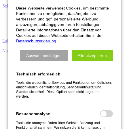
Schlüssel­anhänger
Diese Webseite verwendet Cookies, um bestimmte
Funktionen zu ermöglichen, das Angebot zu
verbessern und ggf. personalisierte Werbung
anzuzeigen, abhängig von Ihren Einstellungen.
Detaillierte Informationen über den Einsatz von
Cookies auf dieser Webseite erhalten Sie in der
Labels
Datenschutzerklärung
.
Navigation überspringen
Auswahl bestätigen
Alle akzeptieren
Kontakt
Facebook
Instagram
Technisch erforderlich
News
Tools, die wesentliche Services und Funktionen ermöglichen,
Start
einschließlich Identitätsprüfung, Servicekontinuität und
Shops
Standortsicherheit. Diese Option kann nicht abgelehnt
Hoodies
werden.
Stanley/Stella Hoodie Mixer, Unisex, mit Veredelung, Ihr
Motiv/Logo
Besucheranalyse
Tools, die anonyme Daten über Website-Nutzung und -
Funktionalität sammeln. Wir nutzen die Erkenntnisse, um