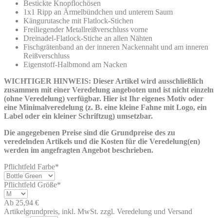
Bestickte Knopflochösen
1x1 Ripp an Ärmelbündchen und unterem Saum
Kängurutasche mit Flatlock-Stichen
Freiliegender Metallreißverschluss vorne
Dreinadel-Flatlock-Stiche an allen Nähten
Fischgrätenband an der inneren Nackennaht und am inneren
Reißverschluss
Eigenstoff-Halbmond am Nacken
WICHTIGER HINWEIS: Dieser Artikel wird ausschließlich
zusammen mit einer Veredelung angeboten und ist nicht einzeln
(ohne Veredelung) verfügbar. Hier ist Ihr eigenes Motiv oder
eine Minimalveredelung (z. B. eine kleine Fahne mit Logo, ein
Label oder ein kleiner Schriftzug) umsetzbar.
Die angegebenen Preise sind die Grundpreise des zu
veredelnden Artikels und die Kosten für die Veredelung(en)
werden im angefragten Angebot beschrieben.
Pflichtfeld
Farbe
*
Pflichtfeld
Größe
*
Ab
25,94
€
Artikelgrundpreis, inkl. MwSt. zzgl. Veredelung und Versand