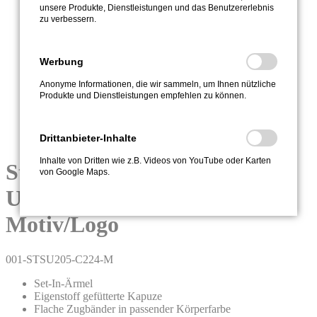
unsere Produkte, Dienstleistungen und das Benutzererlebnis
zu verbessern.
Werbung
Anonyme Informationen, die wir sammeln, um Ihnen nützliche
Produkte und Dienstleistungen empfehlen zu können.
Drittanbieter-Inhalte
Inhalte von Dritten wie z.B. Videos von YouTube oder Karten
Stanley/Stella Hoodie Mixer,
von Google Maps.
Unisex, mit Veredelung, Ihr
Motiv/Logo
001-STSU205-C224-M
Set-In-Ärmel
Eigenstoff gefütterte Kapuze
Flache Zugbänder in passender Körperfarbe