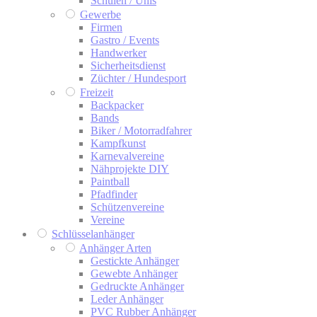
Schulen / Unis
Gewerbe
Firmen
Gastro / Events
Handwerker
Sicherheitsdienst
Züchter / Hundesport
Freizeit
Backpacker
Bands
Biker / Motorradfahrer
Kampfkunst
Karnevalvereine
Nähprojekte DIY
Paintball
Pfadfinder
Schützenvereine
Vereine
Schlüsselanhänger
Anhänger Arten
Gestickte Anhänger
Gewebte Anhänger
Gedruckte Anhänger
Leder Anhänger
PVC Rubber Anhänger