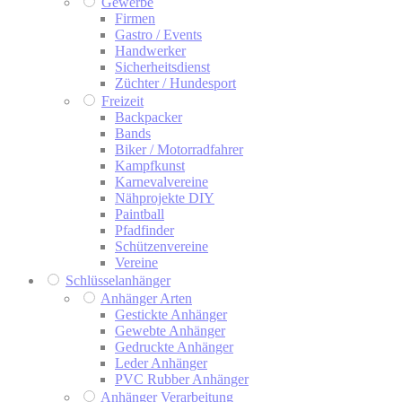
Gewerbe
Firmen
Gastro / Events
Handwerker
Sicherheitsdienst
Züchter / Hundesport
Freizeit
Backpacker
Bands
Biker / Motorradfahrer
Kampfkunst
Karnevalvereine
Nähprojekte DIY
Paintball
Pfadfinder
Schützenvereine
Vereine
Schlüsselanhänger
Anhänger Arten
Gestickte Anhänger
Gewebte Anhänger
Gedruckte Anhänger
Leder Anhänger
PVC Rubber Anhänger
Anhänger Verarbeitung