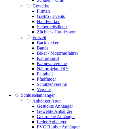
Schulen / Unis
Gewerbe
Firmen
Gastro / Events
Handwerker
Sicherheitsdienst
Züchter / Hundesport
Freizeit
Backpacker
Bands
Biker / Motorradfahrer
Kampfkunst
Karnevalvereine
Nähprojekte DIY
Paintball
Pfadfinder
Schützenvereine
Vereine
Schlüsselanhänger
Anhänger Arten
Gestickte Anhänger
Gewebte Anhänger
Gedruckte Anhänger
Leder Anhänger
PVC Rubber Anhänger