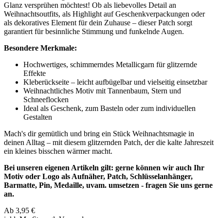
Glanz versprühen möchtest! Ob als liebevolles Detail an
Weihnachtsoutfits, als Highlight auf Geschenkverpackungen oder
als dekoratives Element für dein Zuhause – dieser Patch sorgt
garantiert für besinnliche Stimmung und funkelnde Augen.
Besondere Merkmale:
Hochwertiges, schimmerndes Metallicgarn für glitzernde
Effekte
Kleberückseite – leicht aufbügelbar und vielseitig einsetzbar
Weihnachtliches Motiv mit Tannenbaum, Stern und
Schneeflocken
Ideal als Geschenk, zum Basteln oder zum individuellen
Gestalten
Mach's dir gemütlich und bring ein Stück Weihnachtsmagie in
deinen Alltag – mit diesem glitzernden Patch, der die kalte Jahreszeit
ein kleines bisschen wärmer macht.
Bei unseren eigenen Artikeln gilt: gerne können wir auch Ihr
Motiv oder Logo als Aufnäher, Patch, Schlüsselanhänger,
Barmatte, Pin, Medaille, uvam. umsetzen - fragen Sie uns gerne
an.
Ab
3,95
€