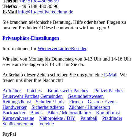
Telefon
+49 5138-480 86 99
Telefax
+49 5138-480 86 96
E-Mail
info@1a-textilveredelung.de
Sie brauchen telefonische Beratung, Hilfe oder haben Fragen zu
unseren Produkten? Diese beantworten wir Ihnen gern!
Privatsphäre-Einstellungen
Informationen für
Wiederverkäufer/Reseller
.
Wir sind von Montag bis Donnerstag von 8-13 Uhr und 14-16 Uhr
sowie am Freitag von 8-13 Uhr für Sie da.
Außerhalb dieser Zeiten schreiben Sie uns gern eine
E-Mail
. Wir
freuen uns über Ihre Nachricht!
Aufnäher
Patches
Bundeswehr Patches
Polizei Patches
Feuerwehr Patches
Gemeinden
Gesundheitswesen
Rettungsdienst
Schulen / Unis
Firmen
Gastro / Events
Handwerker
Sicherheitsdienst
Züchter / Hundesport
Backpacker
Bands
Biker / Motorradfahrer
Kampfkunst
Karnevalvereine
Nähprojekte / DIY
Paintball
Pfadfinder
Schützenvereine
Vereine
PayPal