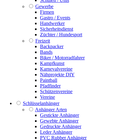
Schulen / Unis
Gewerbe
Firmen
Gastro / Events
Handwerker
Sicherheitsdienst
Züchter / Hundesport
Freizeit
Backpacker
Bands
Biker / Motorradfahrer
Kampfkunst
Karnevalvereine
Nähprojekte DIY
Paintball
Pfadfinder
Schützenvereine
Vereine
Schlüsselanhänger
Anhänger Arten
Gestickte Anhänger
Gewebte Anhänger
Gedruckte Anhänger
Leder Anhänger
PVC Rubber Anhänger