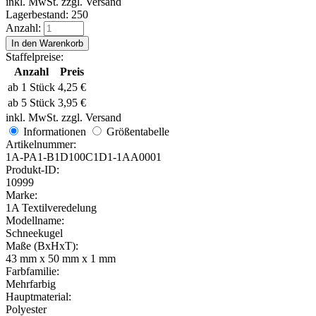
inkl. MwSt. zzgl. Versand
Lagerbestand:
250
Anzahl:
Staffelpreise:
Anzahl
Preis
ab 1 Stück
4,25
€
ab 5 Stück
3,95
€
inkl. MwSt. zzgl. Versand
Informationen
Größentabelle
Artikelnummer:
1A-PA1-B1D100C1D1-1AA0001
Produkt-ID:
10999
Marke:
1A Textilveredelung
Modellname:
Schneekugel
Maße (BxHxT):
43 mm x 50 mm x 1 mm
Farbfamilie:
Mehrfarbig
Hauptmaterial:
Polyester