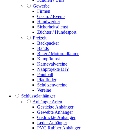
Schulen / Unis
Gewerbe
Firmen
Gastro / Events
Handwerker
Sicherheitsdienst
Züchter / Hundesport
Freizeit
Backpacker
Bands
Biker / Motorradfahrer
Kampfkunst
Karnevalvereine
Nähprojekte DIY
Paintball
Pfadfinder
Schützenvereine
Vereine
Schlüsselanhänger
Anhänger Arten
Gestickte Anhänger
Gewebte Anhänger
Gedruckte Anhänger
Leder Anhänger
PVC Rubber Anhänger