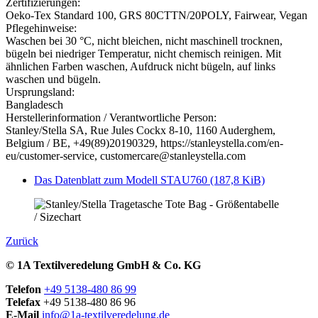
Zertifizierungen:
Oeko-Tex Standard 100, GRS 80CTTN/20POLY, Fairwear, Vegan
Pflegehinweise:
Waschen bei 30 °C, nicht bleichen, nicht maschinell trocknen,
bügeln bei niedriger Temperatur, nicht chemisch reinigen. Mit
ähnlichen Farben waschen, Aufdruck nicht bügeln, auf links
waschen und bügeln.
Ursprungsland:
Bangladesch
Herstellerinformation / Verantwortliche Person:
Stanley/Stella SA, Rue Jules Cockx 8-10, 1160 Auderghem,
Belgium / BE, +49(89)20190329, https://stanleystella.com/en-
eu/customer-service, customercare@stanleystella.com
Das Datenblatt zum Modell STAU760
(187,8 KiB)
Zurück
© 1A Textilveredelung GmbH & Co. KG
Telefon
+49 5138-480 86 99
Telefax
+49 5138-480 86 96
E-Mail
info@1a-textilveredelung.de