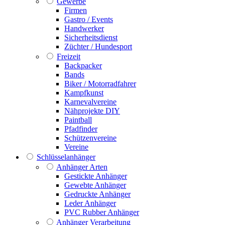
Gewerbe
Firmen
Gastro / Events
Handwerker
Sicherheitsdienst
Züchter / Hundesport
Freizeit
Backpacker
Bands
Biker / Motorradfahrer
Kampfkunst
Karnevalvereine
Nähprojekte DIY
Paintball
Pfadfinder
Schützenvereine
Vereine
Schlüsselanhänger
Anhänger Arten
Gestickte Anhänger
Gewebte Anhänger
Gedruckte Anhänger
Leder Anhänger
PVC Rubber Anhänger
Anhänger Verarbeitung