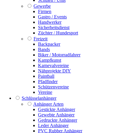
Schulen / Unis
Gewerbe
Firmen
Gastro / Events
Handwerker
Sicherheitsdienst
Züchter / Hundesport
Freizeit
Backpacker
Bands
Biker / Motorradfahrer
Kampfkunst
Karnevalvereine
Nähprojekte DIY
Paintball
Pfadfinder
Schützenvereine
Vereine
Schlüsselanhänger
Anhänger Arten
Gestickte Anhänger
Gewebte Anhänger
Gedruckte Anhänger
Leder Anhänger
PVC Rubber Anhänger